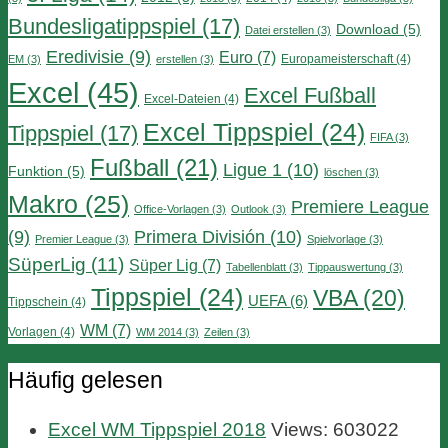
Bundesligatippspiel
(17)
Download
(5)
Datei erstellen
(3)
Eredivisie
(9)
Euro
(7)
Europameisterschaft
(4)
EM
(3)
erstellen
(3)
Excel
(45)
Excel Fußball
Excel-Dateien
(4)
Excel Tippspiel
(24)
Tippspiel
(17)
FIFA
(3)
Fußball
(21)
Ligue 1
(10)
Funktion
(5)
löschen
(3)
Makro
(25)
Premiere League
Office-Vorlagen
(3)
Outlook
(3)
Primera División
(10)
(9)
Premier League
(3)
Spielvorlage
(3)
SüperLig
(11)
Süper Lig
(7)
Tabellenblatt
(3)
Tippauswertung
(3)
Tippspiel
(24)
VBA
(20)
UEFA
(6)
Tippschein
(4)
WM
(7)
Vorlagen
(4)
WM 2014
(3)
Zeilen
(3)
Häufig gelesen
Excel WM Tippspiel 2018
Views: 603022