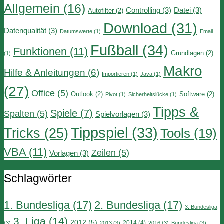
Allgemein
(16)
Controlling
(3)
Datei
(3)
Autofilter
(2)
Download
(31)
Datenqualität
(3)
Datumswerte
(1)
Email
Fußball
(34)
Funktionen
(11)
Grundlagen
(2)
(1)
Makro
Hilfe & Anleitungen
(6)
Importieren
(1)
Java
(1)
(27)
Office
(5)
Outlook
(2)
Software
(2)
Pivot
(1)
Sicherheitslücke
(1)
Tipps &
Spiele
(7)
Spalten
(5)
Spielvorlagen
(3)
Tippspiel
(33)
Tricks
(25)
Tools
(19)
VBA
(11)
Zeilen
(5)
Vorlagen
(3)
Schlagwörter
1. Bundesliga
(17)
2. Bundesliga
(17)
3. Bundesliga
3. Liga
(14)
2012
(5)
2014
(4)
(3)
2013
(3)
2016
(3)
Bundesliga
(3)