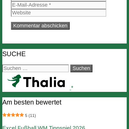
Mail-
Website
Adresse
SUCHE
Suchen
nach:
Am besten bewertet
5
(11)
Excel Fußball WM Tippspiel 2026