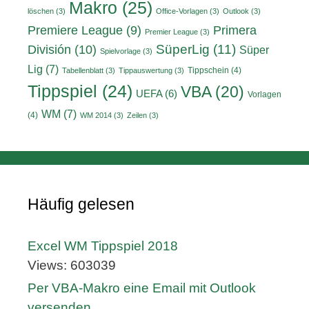
Makro
(25)
löschen
(3)
Office-Vorlagen
(3)
Outlook
(3)
Primera
Premiere League
(9)
Premier League
(3)
División
(10)
SüperLig
(11)
Süper
Spielvorlage
(3)
Lig
(7)
Tippschein
(4)
Tabellenblatt
(3)
Tippauswertung
(3)
Tippspiel
(24)
VBA
(20)
UEFA
(6)
Vorlagen
WM
(7)
(4)
WM 2014
(3)
Zeilen
(3)
Häufig gelesen
Excel WM Tippspiel 2018
Views: 603039
Per VBA-Makro eine Email mit Outlook
versenden