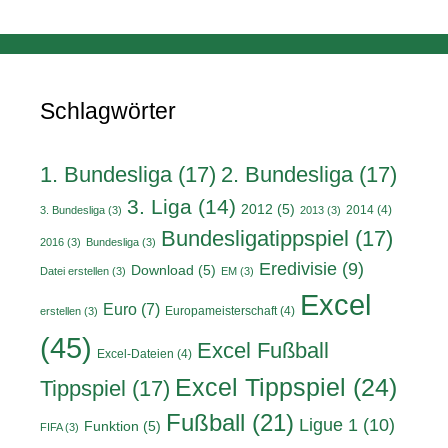
Schlagwörter
1. Bundesliga
(17)
2. Bundesliga
(17)
3. Liga
(14)
2012
(5)
2014
(4)
3. Bundesliga
(3)
2013
(3)
Bundesligatippspiel
(17)
2016
(3)
Bundesliga
(3)
Eredivisie
(9)
Download
(5)
Datei erstellen
(3)
EM
(3)
Excel
Euro
(7)
Europameisterschaft
(4)
erstellen
(3)
(45)
Excel Fußball
Excel-Dateien
(4)
Excel Tippspiel
(24)
Tippspiel
(17)
Fußball
(21)
Ligue 1
(10)
Funktion
(5)
FIFA
(3)