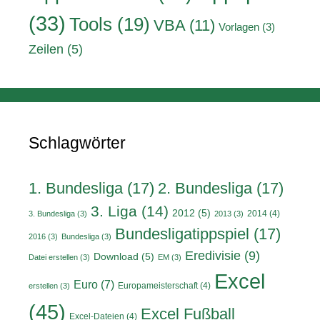
(33)
Tools
(19)
VBA
(11)
Vorlagen
(3)
Zeilen
(5)
Schlagwörter
1. Bundesliga
(17)
2. Bundesliga
(17)
3. Liga
(14)
2012
(5)
2014
(4)
3. Bundesliga
(3)
2013
(3)
Bundesligatippspiel
(17)
2016
(3)
Bundesliga
(3)
Eredivisie
(9)
Download
(5)
Datei erstellen
(3)
EM
(3)
Excel
Euro
(7)
Europameisterschaft
(4)
erstellen
(3)
(45)
Excel Fußball
Excel-Dateien
(4)