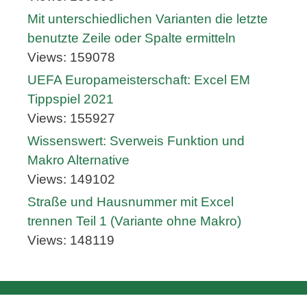
Mit unterschiedlichen Varianten die letzte
benutzte Zeile oder Spalte ermitteln
Views: 159078
UEFA Europameisterschaft: Excel EM
Tippspiel 2021
Views: 155927
Wissenswert: Sverweis Funktion und
Makro Alternative
Views: 149102
Straße und Hausnummer mit Excel
trennen Teil 1 (Variante ohne Makro)
Views: 148119