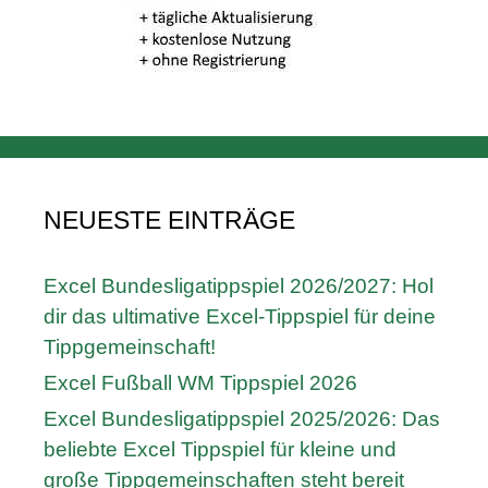
NEUESTE EINTRÄGE
Excel Bundesligatippspiel 2026/2027: Hol
dir das ultimative Excel-Tippspiel für deine
Tippgemeinschaft!
Excel Fußball WM Tippspiel 2026
Excel Bundesligatippspiel 2025/2026: Das
beliebte Excel Tippspiel für kleine und
große Tippgemeinschaften steht bereit