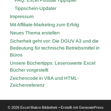
FAQ: Excel Fußball Tippspiel
Tippschein-Updater
Impressum
Mit Affiliate-Marketing zum Erfolg
Neues Thema erstellen
Sicherheit geht vor: Die DGUV A3 und die
Bedeutung für technische Betriebsmittel in
Büros
Unsere Büchertipps: Lesenswerte Excel
Bücher vorgestellt
Zeichencode in VBA und HTML-
Zeichenreferenz
© 2026 Excel Makro Bibliothek
• Erstellt mit
GeneratePress