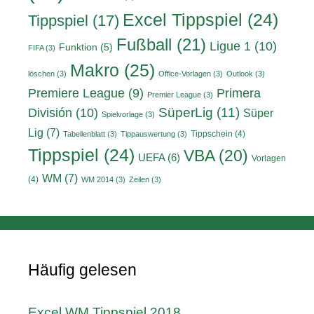
Excel Tippspiel
(24)
Tippspiel
(17)
Fußball
(21)
Ligue 1
(10)
Funktion
(5)
FIFA
(3)
Makro
(25)
löschen
(3)
Office-Vorlagen
(3)
Outlook
(3)
Primera
Premiere League
(9)
Premier League
(3)
División
(10)
SüperLig
(11)
Süper
Spielvorlage
(3)
Lig
(7)
Tippschein
(4)
Tabellenblatt
(3)
Tippauswertung
(3)
Tippspiel
(24)
VBA
(20)
UEFA
(6)
Vorlagen
WM
(7)
(4)
WM 2014
(3)
Zeilen
(3)
Häufig gelesen
Excel WM Tippspiel 2018