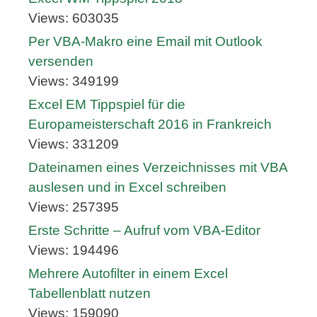
Views: 603035
Per VBA-Makro eine Email mit Outlook
versenden
Views: 349199
Excel EM Tippspiel für die
Europameisterschaft 2016 in Frankreich
Views: 331209
Dateinamen eines Verzeichnisses mit VBA
auslesen und in Excel schreiben
Views: 257395
Erste Schritte – Aufruf vom VBA-Editor
Views: 194496
Mehrere Autofilter in einem Excel
Tabellenblatt nutzen
Views: 159090