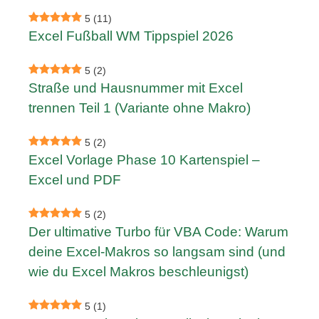
5
(11)
Excel Fußball WM Tippspiel 2026
5
(2)
Straße und Hausnummer mit Excel
trennen Teil 1 (Variante ohne Makro)
5
(2)
Excel Vorlage Phase 10 Kartenspiel –
Excel und PDF
5
(2)
Der ultimative Turbo für VBA Code: Warum
deine Excel-Makros so langsam sind (und
wie du Excel Makros beschleunigst)
5
(1)