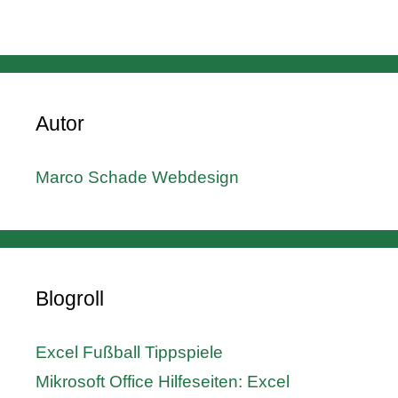
Autor
Marco Schade Webdesign
Blogroll
Excel Fußball Tippspiele
Mikrosoft Office Hilfeseiten: Excel