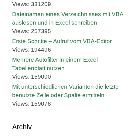
Views: 331209
Dateinamen eines Verzeichnisses mit VBA
auslesen und in Excel schreiben
Views: 257395
Erste Schritte – Aufruf vom VBA-Editor
Views: 194496
Mehrere Autofilter in einem Excel
Tabellenblatt nutzen
Views: 159090
Mit unterschiedlichen Varianten die letzte
benutzte Zeile oder Spalte ermitteln
Views: 159078
Archiv