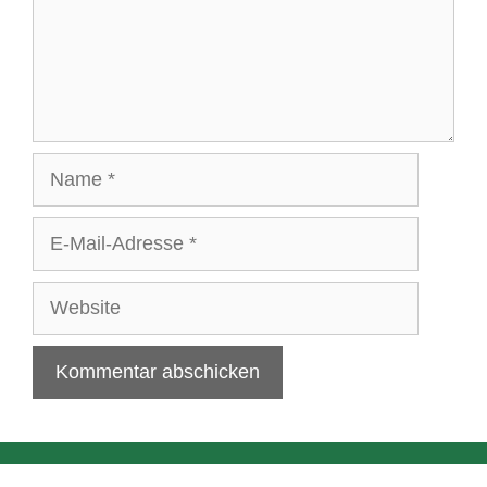
Name
E-
Mail-
Adresse
Website