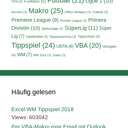
Fußball
(21)
Ligue 1
(10)
Funktion
(5)
FIFA
(3)
Makro
(25)
löschen
(3)
Office-Vorlagen
(3)
Outlook
(3)
Primera
Premiere League
(9)
Premier League
(3)
División
(10)
SüperLig
(11)
Süper
Spielvorlage
(3)
Lig
(7)
Tippschein
(4)
Tabellenblatt
(3)
Tippauswertung
(3)
Tippspiel
(24)
VBA
(20)
UEFA
(6)
Vorlagen
WM
(7)
(4)
WM 2014
(3)
Zeilen
(3)
Häufig gelesen
Excel WM Tippspiel 2018
Views: 603042
Per VBA-Makro eine Email mit Outlook