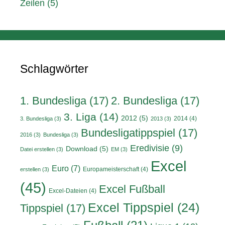
Zeilen
(5)
Schlagwörter
1. Bundesliga
(17)
2. Bundesliga
(17)
3. Liga
(14)
2012
(5)
2014
(4)
3. Bundesliga
(3)
2013
(3)
Bundesligatippspiel
(17)
2016
(3)
Bundesliga
(3)
Eredivisie
(9)
Download
(5)
Datei erstellen
(3)
EM
(3)
Excel
Euro
(7)
Europameisterschaft
(4)
erstellen
(3)
(45)
Excel Fußball
Excel-Dateien
(4)
Excel Tippspiel
(24)
Tippspiel
(17)