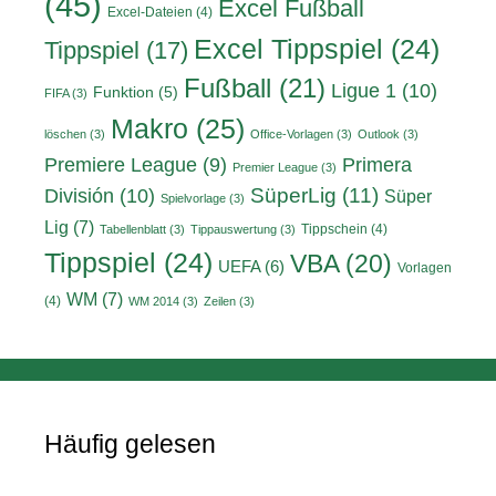
(45)
Excel Fußball
Excel-Dateien
(4)
Excel Tippspiel
(24)
Tippspiel
(17)
Fußball
(21)
Ligue 1
(10)
Funktion
(5)
FIFA
(3)
Makro
(25)
löschen
(3)
Office-Vorlagen
(3)
Outlook
(3)
Primera
Premiere League
(9)
Premier League
(3)
División
(10)
SüperLig
(11)
Süper
Spielvorlage
(3)
Lig
(7)
Tippschein
(4)
Tabellenblatt
(3)
Tippauswertung
(3)
Tippspiel
(24)
VBA
(20)
UEFA
(6)
Vorlagen
WM
(7)
(4)
WM 2014
(3)
Zeilen
(3)
Häufig gelesen