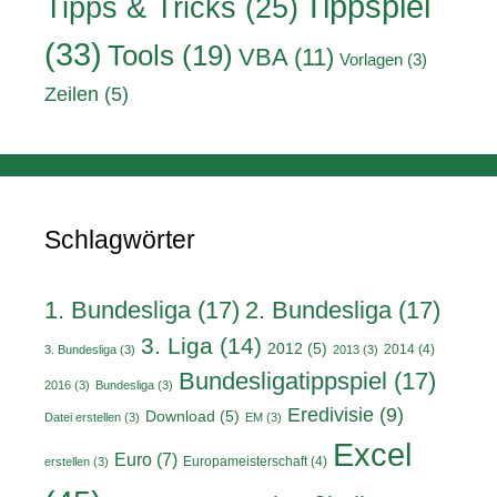
Tippspiel
Tipps & Tricks
(25)
(33)
Tools
(19)
VBA
(11)
Vorlagen
(3)
Zeilen
(5)
Schlagwörter
1. Bundesliga
(17)
2. Bundesliga
(17)
3. Liga
(14)
2012
(5)
2014
(4)
3. Bundesliga
(3)
2013
(3)
Bundesligatippspiel
(17)
2016
(3)
Bundesliga
(3)
Eredivisie
(9)
Download
(5)
Datei erstellen
(3)
EM
(3)
Excel
Euro
(7)
Europameisterschaft
(4)
erstellen
(3)