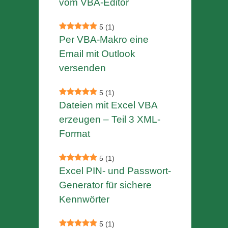
vom VBA-Editor
5
(1)
Per VBA-Makro eine
Email mit Outlook
versenden
5
(1)
Dateien mit Excel VBA
erzeugen – Teil 3 XML-
Format
5
(1)
Excel PIN- und Passwort-
Generator für sichere
Kennwörter
5
(1)