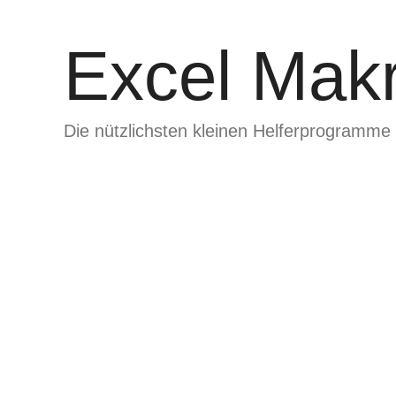
Zum
Inhalt
Excel Makr
springen
Die nützlichsten kleinen Helferprogramme 