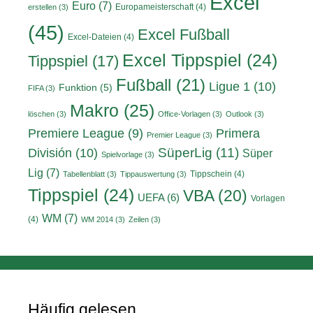
Excel
Euro
(7)
Europameisterschaft
(4)
erstellen
(3)
(45)
Excel Fußball
Excel-Dateien
(4)
Excel Tippspiel
(24)
Tippspiel
(17)
Fußball
(21)
Ligue 1
(10)
Funktion
(5)
FIFA
(3)
Makro
(25)
löschen
(3)
Office-Vorlagen
(3)
Outlook
(3)
Primera
Premiere League
(9)
Premier League
(3)
División
(10)
SüperLig
(11)
Süper
Spielvorlage
(3)
Lig
(7)
Tippschein
(4)
Tabellenblatt
(3)
Tippauswertung
(3)
Tippspiel
(24)
VBA
(20)
UEFA
(6)
Vorlagen
WM
(7)
(4)
WM 2014
(3)
Zeilen
(3)
Häufig gelesen