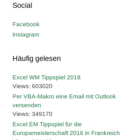
Social
Facebook
Instagram
Häufig gelesen
Excel WM Tippspiel 2018
Views: 603020
Per VBA-Makro eine Email mit Outlook
versenden
Views: 349170
Excel EM Tippspiel für die
Europameisterschaft 2016 in Frankreich