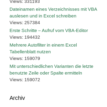
Views: 331193
Dateinamen eines Verzeichnisses mit VBA
auslesen und in Excel schreiben
Views: 257384
Erste Schritte – Aufruf vom VBA-Editor
Views: 194432
Mehrere Autofilter in einem Excel
Tabellenblatt nutzen
Views: 159079
Mit unterschiedlichen Varianten die letzte
benutzte Zeile oder Spalte ermitteln
Views: 159072
Archiv