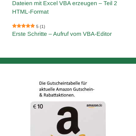
Dateien mit Excel VBA erzeugen – Teil 2
HTML-Format
5
(1)
Erste Schritte – Aufruf vom VBA-Editor