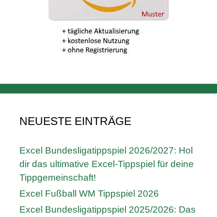
NEUESTE EINTRÄGE
Excel Bundesligatippspiel 2026/2027: Hol
dir das ultimative Excel-Tippspiel für deine
Tippgemeinschaft!
Excel Fußball WM Tippspiel 2026
Excel Bundesligatippspiel 2025/2026: Das