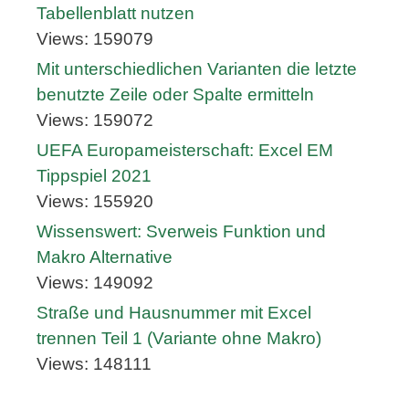
Tabellenblatt nutzen
Views: 159079
Mit unterschiedlichen Varianten die letzte
benutzte Zeile oder Spalte ermitteln
Views: 159072
UEFA Europameisterschaft: Excel EM
Tippspiel 2021
Views: 155920
Wissenswert: Sverweis Funktion und
Makro Alternative
Views: 149092
Straße und Hausnummer mit Excel
trennen Teil 1 (Variante ohne Makro)
Views: 148111