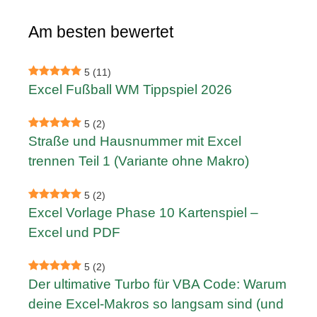
Am besten bewertet
5
(11)
Excel Fußball WM Tippspiel 2026
5
(2)
Straße und Hausnummer mit Excel
trennen Teil 1 (Variante ohne Makro)
5
(2)
Excel Vorlage Phase 10 Kartenspiel –
Excel und PDF
5
(2)
Der ultimative Turbo für VBA Code: Warum
deine Excel-Makros so langsam sind (und