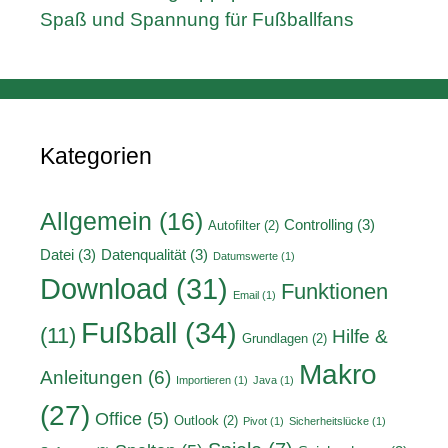
Spaß und Spannung für Fußballfans
Kategorien
Allgemein
(16)
Controlling
(3)
Autofilter
(2)
Datei
(3)
Datenqualität
(3)
Datumswerte
(1)
Download
(31)
Funktionen
Email
(1)
Fußball
(34)
(11)
Hilfe &
Grundlagen
(2)
Makro
Anleitungen
(6)
Importieren
(1)
Java
(1)
(27)
Office
(5)
Outlook
(2)
Pivot
(1)
Sicherheitslücke
(1)