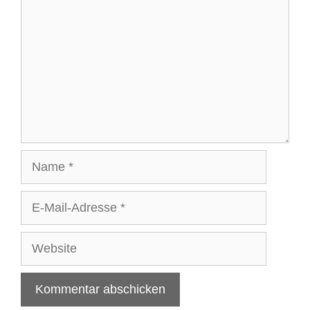
Name
E-
Mail-
Adresse
Website