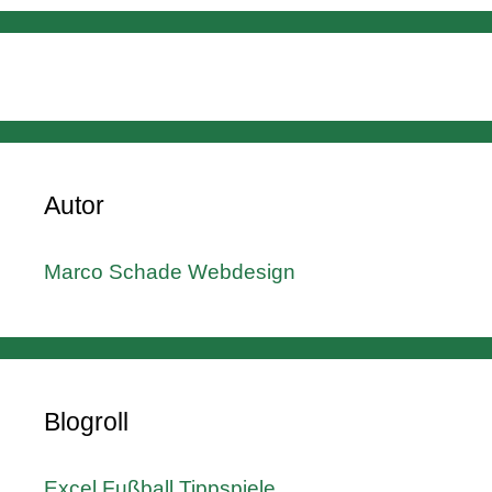
Autor
Marco Schade Webdesign
Blogroll
Excel Fußball Tippspiele