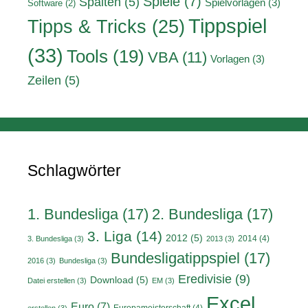
Spiele
(7)
Spalten
(5)
Spielvorlagen
(3)
Software
(2)
Tippspiel
Tipps & Tricks
(25)
(33)
Tools
(19)
VBA
(11)
Vorlagen
(3)
Zeilen
(5)
Schlagwörter
1. Bundesliga
(17)
2. Bundesliga
(17)
3. Liga
(14)
2012
(5)
2014
(4)
3. Bundesliga
(3)
2013
(3)
Bundesligatippspiel
(17)
2016
(3)
Bundesliga
(3)
Eredivisie
(9)
Download
(5)
Datei erstellen
(3)
EM
(3)
Excel
Euro
(7)