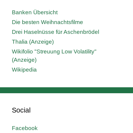
Banken Übersicht
Die besten Weihnachtsfilme
Drei Haselnüsse für Aschenbrödel
Thalia (Anzeige)
Wikifolio "Streuung Low Volatility"
(Anzeige)
Wikipedia
Social
Facebook