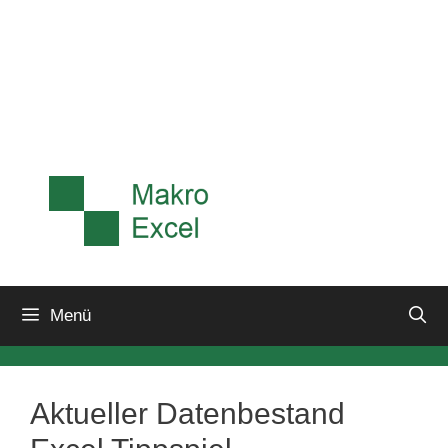
Menü
Aktueller Datenbestand