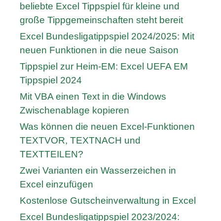
beliebte Excel Tippspiel für kleine und
große Tippgemeinschaften steht bereit
Excel Bundesligatippspiel 2024/2025: Mit
neuen Funktionen in die neue Saison
Tippspiel zur Heim-EM: Excel UEFA EM
Tippspiel 2024
Mit VBA einen Text in die Windows
Zwischenablage kopieren
Was können die neuen Excel-Funktionen
TEXTVOR, TEXTNACH und
TEXTTEILEN?
Zwei Varianten ein Wasserzeichen in
Excel einzufügen
Kostenlose Gutscheinverwaltung in Excel
Excel Bundesligatippspiel 2023/2024: