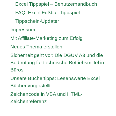
Excel Tippspiel – Benutzerhandbuch
FAQ: Excel Fußball Tippspiel
Tippschein-Updater
Impressum
Mit Affiliate-Marketing zum Erfolg
Neues Thema erstellen
Sicherheit geht vor: Die DGUV A3 und die
Bedeutung für technische Betriebsmittel in
Büros
Unsere Büchertipps: Lesenswerte Excel
Bücher vorgestellt
Zeichencode in VBA und HTML-
Zeichenreferenz