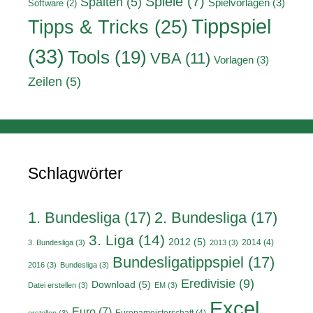
Spiele
(7)
Spalten
(5)
Spielvorlagen
(3)
Software
(2)
Tippspiel
Tipps & Tricks
(25)
(33)
Tools
(19)
VBA
(11)
Vorlagen
(3)
Zeilen
(5)
Schlagwörter
1. Bundesliga
(17)
2. Bundesliga
(17)
3. Liga
(14)
2012
(5)
2014
(4)
3. Bundesliga
(3)
2013
(3)
Bundesligatippspiel
(17)
2016
(3)
Bundesliga
(3)
Eredivisie
(9)
Download
(5)
Datei erstellen
(3)
EM
(3)
Excel
Euro
(7)