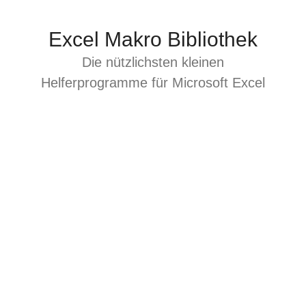
Zum
Inhalt
Excel Makro Bibliothek
springen
Die nützlichsten kleinen
Helferprogramme für Microsoft Excel