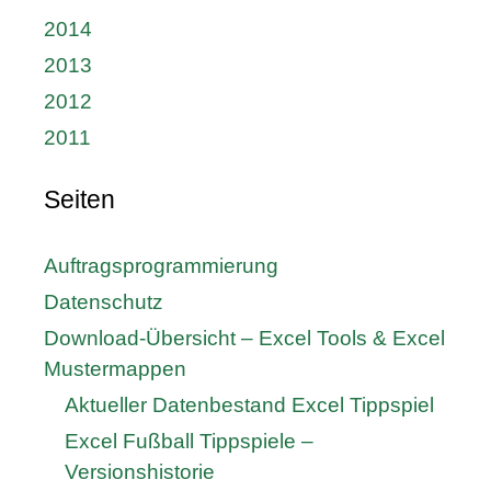
2014
2013
2012
2011
Seiten
Auftragsprogrammierung
Datenschutz
Download-Übersicht – Excel Tools & Excel
Mustermappen
Aktueller Datenbestand Excel Tippspiel
Excel Fußball Tippspiele –
Versionshistorie