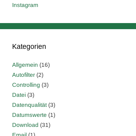
Instagram
Kategorien
Allgemein
(16)
Autofilter
(2)
Controlling
(3)
Datei
(3)
Datenqualität
(3)
Datumswerte
(1)
Download
(31)
Email
(1)