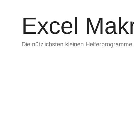
Zum
Inhalt
Excel Makr
springen
Die nützlichsten kleinen Helferprogramme 