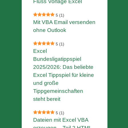
Fluss Vorlage Excel
5
(1)
Mit VBA Email versenden
ohne Outlook
5
(1)
Excel
Bundesligatippspiel
2025/2026: Das beliebte
Excel Tippspiel für kleine
und große
Tippgemeinschaften
steht bereit
5
(1)
Dateien mit Excel VBA
erzeugen – Teil 2 HTML-