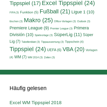
Excel Tippspiel
(24)
Tippspiel
(17)
Fußball
(21)
Ligue 1
(10)
Funktion
(5)
FIFA
(3)
Makro
(25)
löschen
(3)
Office-Vorlagen
(3)
Outlook
(3)
Primera
Premiere League
(9)
Premier League
(3)
División
(10)
SüperLig
(11)
Süper
Spielvorlage
(3)
Lig
(7)
Tippschein
(4)
Tabellenblatt
(3)
Tippauswertung
(3)
Tippspiel
(24)
VBA
(20)
UEFA
(6)
Vorlagen
WM
(7)
(4)
WM 2014
(3)
Zeilen
(3)
Häufig gelesen
Excel WM Tippspiel 2018