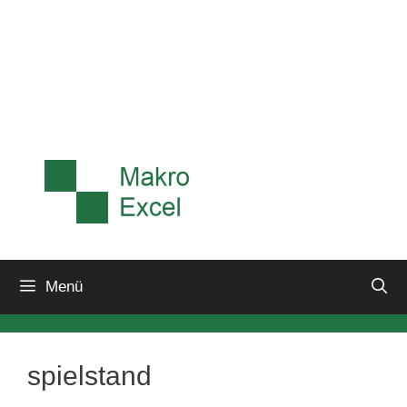
Menü
spielstand