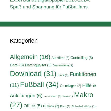
Spaß und Spannung für Fußballfans
Kategorien
Allgemein
(16)
Controlling
(3)
Autofilter
(2)
Datei
(3)
Datenqualität
(3)
Datumswerte
(1)
Download
(31)
Funktionen
Email
(1)
Fußball
(34)
(11)
Hilfe &
Grundlagen
(2)
Makro
Anleitungen
(6)
Importieren
(1)
Java
(1)
(27)
Office
(5)
Outlook
(2)
Pivot
(1)
Sicherheitslücke
(1)