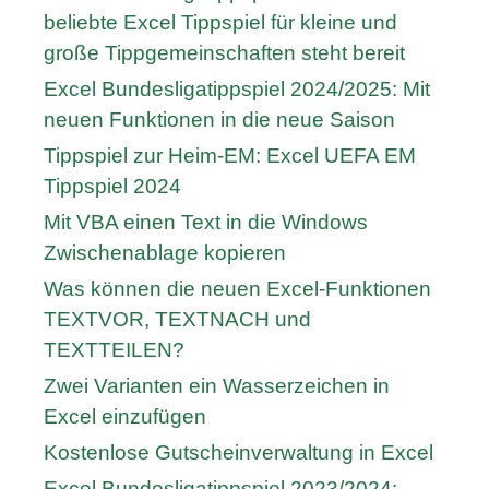
beliebte Excel Tippspiel für kleine und
große Tippgemeinschaften steht bereit
Excel Bundesligatippspiel 2024/2025: Mit
neuen Funktionen in die neue Saison
Tippspiel zur Heim-EM: Excel UEFA EM
Tippspiel 2024
Mit VBA einen Text in die Windows
Zwischenablage kopieren
Was können die neuen Excel-Funktionen
TEXTVOR, TEXTNACH und
TEXTTEILEN?
Zwei Varianten ein Wasserzeichen in
Excel einzufügen
Kostenlose Gutscheinverwaltung in Excel
Excel Bundesligatippspiel 2023/2024: