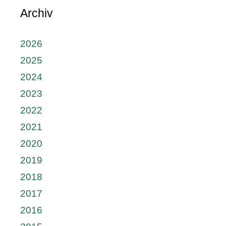
Archiv
2026
2025
2024
2023
2022
2021
2020
2019
2018
2017
2016