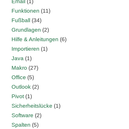
Email
(1)
Funktionen
(11)
Fußball
(34)
Grundlagen
(2)
Hilfe & Anleitungen
(6)
Importieren
(1)
Java
(1)
Makro
(27)
Office
(5)
Outlook
(2)
Pivot
(1)
Sicherheitslücke
(1)
Software
(2)
Spalten
(5)