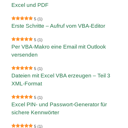
Excel und PDF
5
(1)
Erste Schritte – Aufruf vom VBA-Editor
5
(1)
Per VBA-Makro eine Email mit Outlook
versenden
5
(1)
Dateien mit Excel VBA erzeugen – Teil 3
XML-Format
5
(1)
Excel PIN- und Passwort-Generator für
sichere Kennwörter
5
(1)