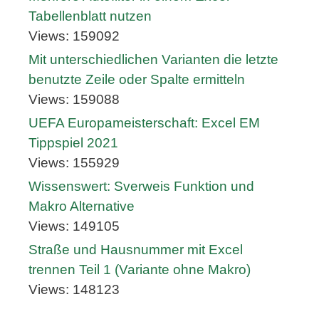
Tabellenblatt nutzen
Views: 159092
Mit unterschiedlichen Varianten die letzte
benutzte Zeile oder Spalte ermitteln
Views: 159088
UEFA Europameisterschaft: Excel EM
Tippspiel 2021
Views: 155929
Wissenswert: Sverweis Funktion und
Makro Alternative
Views: 149105
Straße und Hausnummer mit Excel
trennen Teil 1 (Variante ohne Makro)
Views: 148123