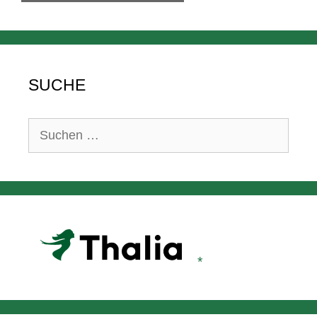
SUCHE
Suchen
nach: