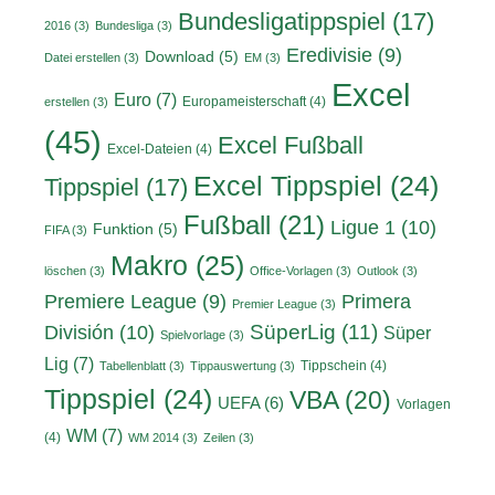
Bundesligatippspiel
(17)
2016
(3)
Bundesliga
(3)
Eredivisie
(9)
Download
(5)
Datei erstellen
(3)
EM
(3)
Excel
Euro
(7)
Europameisterschaft
(4)
erstellen
(3)
(45)
Excel Fußball
Excel-Dateien
(4)
Excel Tippspiel
(24)
Tippspiel
(17)
Fußball
(21)
Ligue 1
(10)
Funktion
(5)
FIFA
(3)
Makro
(25)
löschen
(3)
Office-Vorlagen
(3)
Outlook
(3)
Primera
Premiere League
(9)
Premier League
(3)
División
(10)
SüperLig
(11)
Süper
Spielvorlage
(3)
Lig
(7)
Tippschein
(4)
Tabellenblatt
(3)
Tippauswertung
(3)
Tippspiel
(24)
VBA
(20)
UEFA
(6)
Vorlagen
WM
(7)
(4)
WM 2014
(3)
Zeilen
(3)