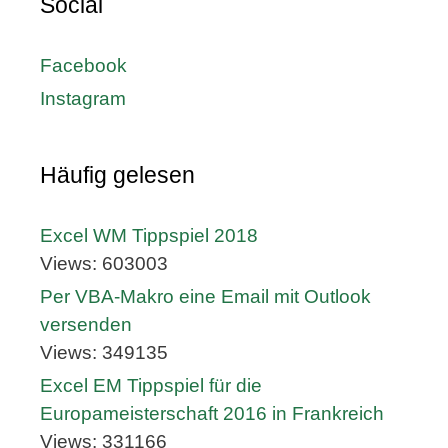
Social
Facebook
Instagram
Häufig gelesen
Excel WM Tippspiel 2018
Views: 603003
Per VBA-Makro eine Email mit Outlook
versenden
Views: 349135
Excel EM Tippspiel für die
Europameisterschaft 2016 in Frankreich
Views: 331166