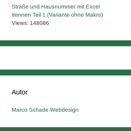
Straße und Hausnummer mit Excel
trennen Teil 1 (Variante ohne Makro)
Views: 148086
Autor
Marco Schade Webdesign