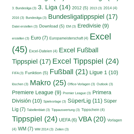
3. Liga
(14)
2012
(5)
2014
(4)
3. Bundesliga
(3)
2013
(3)
Bundesligatippspiel
(17)
2016
(3)
Bundesliga
(3)
Eredivisie
(9)
Download
(5)
Datei erstellen
(3)
EM
(3)
Excel
Euro
(7)
Europameisterschaft
(4)
erstellen
(3)
(45)
Excel Fußball
Excel-Dateien
(4)
Excel Tippspiel
(24)
Tippspiel
(17)
Fußball
(21)
Ligue 1
(10)
Funktion
(5)
FIFA
(3)
Makro
(25)
löschen
(3)
Office-Vorlagen
(3)
Outlook
(3)
Primera
Premiere League
(9)
Premier League
(3)
División
(10)
SüperLig
(11)
Süper
Spielvorlage
(3)
Lig
(7)
Tippschein
(4)
Tabellenblatt
(3)
Tippauswertung
(3)
Tippspiel
(24)
VBA
(20)
UEFA
(6)
Vorlagen
WM
(7)
(4)
WM 2014
(3)
Zeilen
(3)