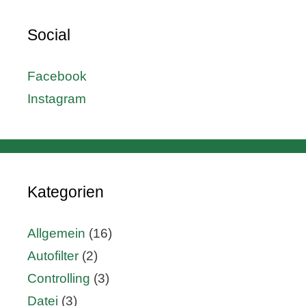
Social
Facebook
Instagram
Kategorien
Allgemein
(16)
Autofilter
(2)
Controlling
(3)
Datei
(3)