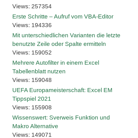
Views: 257354
Erste Schritte – Aufruf vom VBA-Editor
Views: 194336
Mit unterschiedlichen Varianten die letzte
benutzte Zeile oder Spalte ermitteln
Views: 159052
Mehrere Autofilter in einem Excel
Tabellenblatt nutzen
Views: 159048
UEFA Europameisterschaft: Excel EM
Tippspiel 2021
Views: 155908
Wissenswert: Sverweis Funktion und
Makro Alternative
Views: 149071