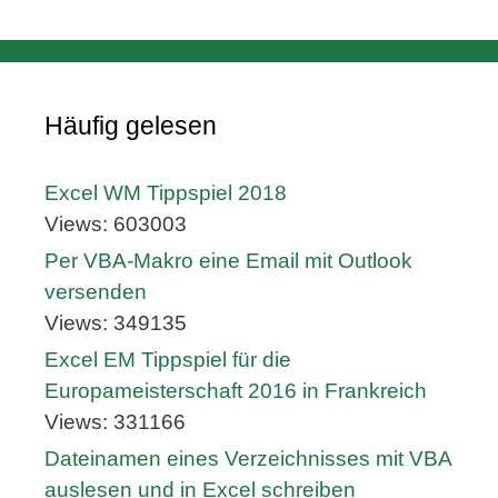
Häufig gelesen
Excel WM Tippspiel 2018
Views: 603003
Per VBA-Makro eine Email mit Outlook
versenden
Views: 349135
Excel EM Tippspiel für die
Europameisterschaft 2016 in Frankreich
Views: 331166
Dateinamen eines Verzeichnisses mit VBA
auslesen und in Excel schreiben