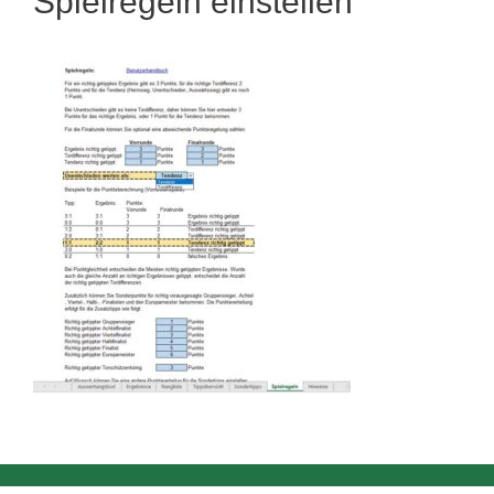
Spielregeln einstellen