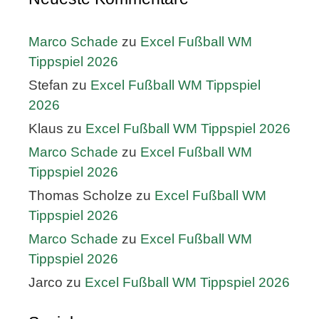
Marco Schade
zu
Excel Fußball WM
Tippspiel 2026
Stefan
zu
Excel Fußball WM Tippspiel
2026
Klaus
zu
Excel Fußball WM Tippspiel 2026
Marco Schade
zu
Excel Fußball WM
Tippspiel 2026
Thomas Scholze
zu
Excel Fußball WM
Tippspiel 2026
Marco Schade
zu
Excel Fußball WM
Tippspiel 2026
Jarco
zu
Excel Fußball WM Tippspiel 2026