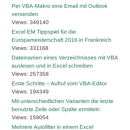
Per VBA-Makro eine Email mit Outlook
versenden
Views: 349140
Excel EM Tippspiel für die
Europameisterschaft 2016 in Frankreich
Views: 331168
Dateinamen eines Verzeichnisses mit VBA
auslesen und in Excel schreiben
Views: 257358
Erste Schritte – Aufruf vom VBA-Editor
Views: 194349
Mit unterschiedlichen Varianten die letzte
benutzte Zeile oder Spalte ermitteln
Views: 159054
Mehrere Autofilter in einem Excel