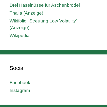
Drei Haselnüsse für Aschenbrödel
Thalia (Anzeige)
Wikifolio "Streuung Low Volatility"
(Anzeige)
Wikipedia
Social
Facebook
Instagram