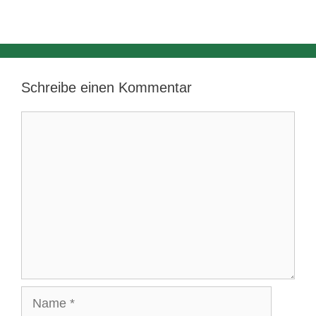
Schreibe einen Kommentar
Kommentar
Name