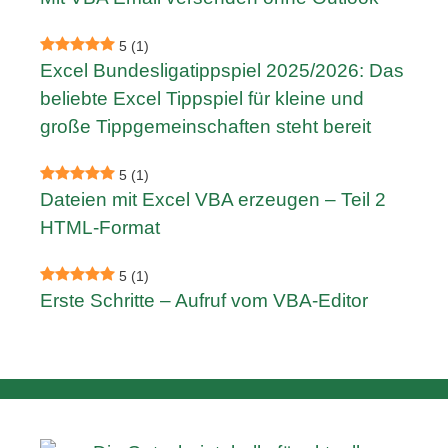
5
(1)
Excel Bundesligatippspiel 2025/2026: Das
beliebte Excel Tippspiel für kleine und
große Tippgemeinschaften steht bereit
5
(1)
Dateien mit Excel VBA erzeugen – Teil 2
HTML-Format
5
(1)
Erste Schritte – Aufruf vom VBA-Editor