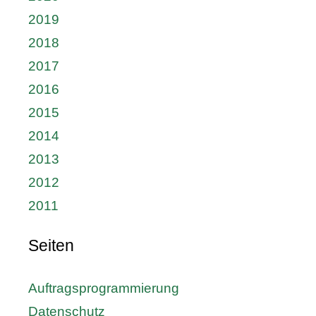
2019
2018
2017
2016
2015
2014
2013
2012
2011
Seiten
Auftragsprogrammierung
Datenschutz