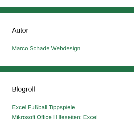
Autor
Marco Schade Webdesign
Blogroll
Excel Fußball Tippspiele
Mikrosoft Office Hilfeseiten: Excel