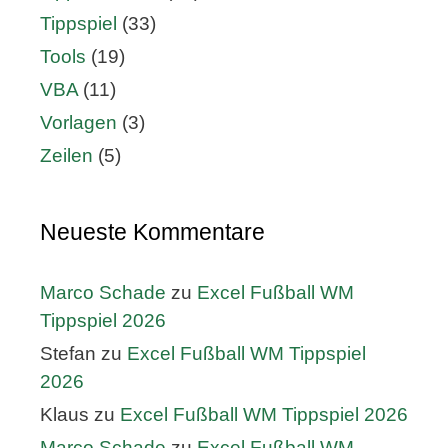
Tippspiel
(33)
Tools
(19)
VBA
(11)
Vorlagen
(3)
Zeilen
(5)
Neueste Kommentare
Marco Schade
zu
Excel Fußball WM
Tippspiel 2026
Stefan
zu
Excel Fußball WM Tippspiel
2026
Klaus
zu
Excel Fußball WM Tippspiel 2026
Marco Schade
zu
Excel Fußball WM