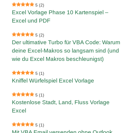
5
(2)
Excel Vorlage Phase 10 Kartenspiel –
Excel und PDF
5
(2)
Der ultimative Turbo für VBA Code: Warum
deine Excel-Makros so langsam sind (und
wie du Excel Makros beschleunigst)
5
(1)
Kniffel Würfelspiel Excel Vorlage
5
(1)
Kostenlose Stadt, Land, Fluss Vorlage
Excel
5
(1)
Mit VBA Email versenden ohne Outlook