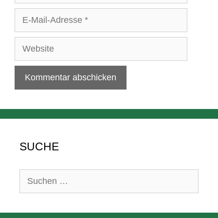
E-
Mail-
Adresse
Website
SUCHE
Suchen
nach: