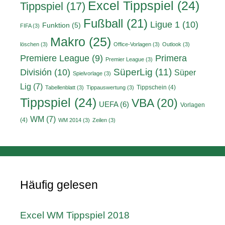
Excel Tippspiel
(24)
Tippspiel
(17)
Fußball
(21)
Ligue 1
(10)
Funktion
(5)
FIFA
(3)
Makro
(25)
löschen
(3)
Office-Vorlagen
(3)
Outlook
(3)
Primera
Premiere League
(9)
Premier League
(3)
División
(10)
SüperLig
(11)
Süper
Spielvorlage
(3)
Lig
(7)
Tippschein
(4)
Tabellenblatt
(3)
Tippauswertung
(3)
Tippspiel
(24)
VBA
(20)
UEFA
(6)
Vorlagen
WM
(7)
(4)
WM 2014
(3)
Zeilen
(3)
Häufig gelesen
Excel WM Tippspiel 2018