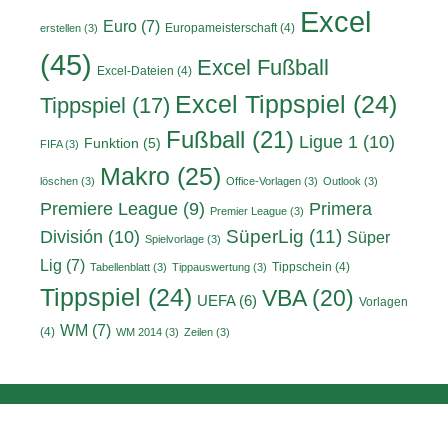
Excel
Euro
(7)
Europameisterschaft
(4)
erstellen
(3)
(45)
Excel Fußball
Excel-Dateien
(4)
Excel Tippspiel
(24)
Tippspiel
(17)
Fußball
(21)
Ligue 1
(10)
Funktion
(5)
FIFA
(3)
Makro
(25)
löschen
(3)
Office-Vorlagen
(3)
Outlook
(3)
Primera
Premiere League
(9)
Premier League
(3)
División
(10)
SüperLig
(11)
Süper
Spielvorlage
(3)
Lig
(7)
Tippschein
(4)
Tabellenblatt
(3)
Tippauswertung
(3)
Tippspiel
(24)
VBA
(20)
UEFA
(6)
Vorlagen
WM
(7)
(4)
WM 2014
(3)
Zeilen
(3)