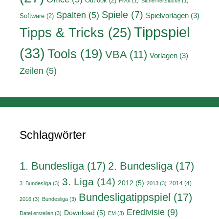
Outlook
(2)
Pivot
(1)
Sicherheitslücke
(1)
Spiele
(7)
Spalten
(5)
Spielvorlagen
(3)
Software
(2)
Tippspiel
Tipps & Tricks
(25)
(33)
Tools
(19)
VBA
(11)
Vorlagen
(3)
Zeilen
(5)
Schlagwörter
1. Bundesliga
(17)
2. Bundesliga
(17)
3. Liga
(14)
2012
(5)
2014
(4)
3. Bundesliga
(3)
2013
(3)
Bundesligatippspiel
(17)
2016
(3)
Bundesliga
(3)
Eredivisie
(9)
Download
(5)
Datei erstellen
(3)
EM
(3)