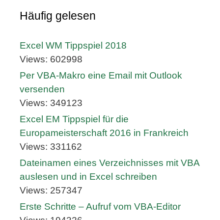
Häufig gelesen
Excel WM Tippspiel 2018
Views: 602998
Per VBA-Makro eine Email mit Outlook
versenden
Views: 349123
Excel EM Tippspiel für die
Europameisterschaft 2016 in Frankreich
Views: 331162
Dateinamen eines Verzeichnisses mit VBA
auslesen und in Excel schreiben
Views: 257347
Erste Schritte – Aufruf vom VBA-Editor