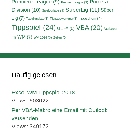
Primera
Premiere League
(9)
Premier League
(3)
División
(10)
SüperLig
(11)
Süper
Spielvorlage
(3)
Lig
(7)
Tippschein
(4)
Tabellenblatt
(3)
Tippauswertung
(3)
Tippspiel
(24)
VBA
(20)
UEFA
(6)
Vorlagen
WM
(7)
(4)
WM 2014
(3)
Zeilen
(3)
Häufig gelesen
Excel WM Tippspiel 2018
Views: 603022
Per VBA-Makro eine Email mit Outlook
versenden
Views: 349172