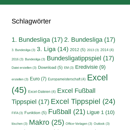
Schlagwörter
1. Bundesliga
(17)
2. Bundesliga
(17)
3. Liga
(14)
2012
(5)
2014
(4)
3. Bundesliga
(3)
2013
(3)
Bundesligatippspiel
(17)
2016
(3)
Bundesliga
(3)
Eredivisie
(9)
Download
(5)
Datei erstellen
(3)
EM
(3)
Excel
Euro
(7)
Europameisterschaft
(4)
erstellen
(3)
(45)
Excel Fußball
Excel-Dateien
(4)
Excel Tippspiel
(24)
Tippspiel
(17)
Fußball
(21)
Ligue 1
(10)
Funktion
(5)
FIFA
(3)
Makro
(25)
löschen
(3)
Office-Vorlagen
(3)
Outlook
(3)