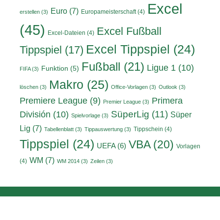
Excel
Euro
(7)
Europameisterschaft
(4)
erstellen
(3)
(45)
Excel Fußball
Excel-Dateien
(4)
Excel Tippspiel
(24)
Tippspiel
(17)
Fußball
(21)
Ligue 1
(10)
Funktion
(5)
FIFA
(3)
Makro
(25)
löschen
(3)
Office-Vorlagen
(3)
Outlook
(3)
Primera
Premiere League
(9)
Premier League
(3)
División
(10)
SüperLig
(11)
Süper
Spielvorlage
(3)
Lig
(7)
Tippschein
(4)
Tabellenblatt
(3)
Tippauswertung
(3)
Tippspiel
(24)
VBA
(20)
UEFA
(6)
Vorlagen
WM
(7)
(4)
WM 2014
(3)
Zeilen
(3)