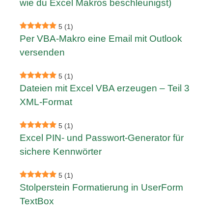
wie du Excel Makros beschleunigst)
5
(1)
Per VBA-Makro eine Email mit Outlook
versenden
5
(1)
Dateien mit Excel VBA erzeugen – Teil 3
XML-Format
5
(1)
Excel PIN- und Passwort-Generator für
sichere Kennwörter
5
(1)
Stolperstein Formatierung in UserForm
TextBox