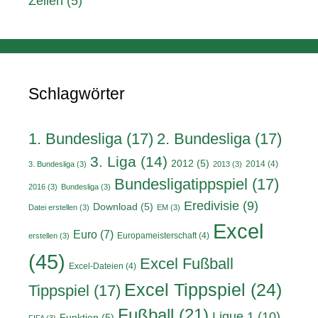
Zeilen
(5)
Schlagwörter
1. Bundesliga
(17)
2. Bundesliga
(17)
3. Liga
(14)
2012
(5)
2014
(4)
3. Bundesliga
(3)
2013
(3)
Bundesligatippspiel
(17)
2016
(3)
Bundesliga
(3)
Eredivisie
(9)
Download
(5)
Datei erstellen
(3)
EM
(3)
Excel
Euro
(7)
Europameisterschaft
(4)
erstellen
(3)
(45)
Excel Fußball
Excel-Dateien
(4)
Excel Tippspiel
(24)
Tippspiel
(17)
Fußball
(21)
Ligue 1
(10)
Funktion
(5)