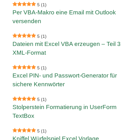
5
(1)
Per VBA-Makro eine Email mit Outlook
versenden
5
(1)
Dateien mit Excel VBA erzeugen – Teil 3
XML-Format
5
(1)
Excel PIN- und Passwort-Generator für
sichere Kennwörter
5
(1)
Stolperstein Formatierung in UserForm
TextBox
5
(1)
Kniffel Würfelspiel Excel Vorlage