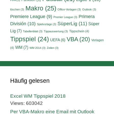
FIFA
(3)
Makro
(25)
löschen
(3)
Office-Vorlagen
(3)
Outlook
(3)
Primera
Premiere League
(9)
Premier League
(3)
División
(10)
SüperLig
(11)
Süper
Spielvorlage
(3)
Lig
(7)
Tippschein
(4)
Tabellenblatt
(3)
Tippauswertung
(3)
Tippspiel
(24)
VBA
(20)
UEFA
(6)
Vorlagen
WM
(7)
(4)
WM 2014
(3)
Zeilen
(3)
Häufig gelesen
Excel WM Tippspiel 2018
Views: 603042
Per VBA-Makro eine Email mit Outlook