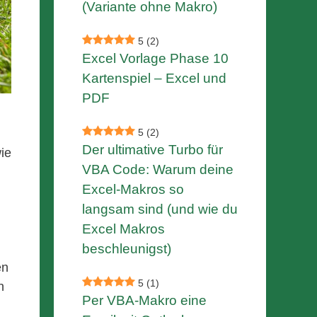
(Variante ohne Makro)
5
(2)
Excel Vorlage Phase 10
Kartenspiel – Excel und
PDF
5
(2)
Der ultimative Turbo für
wie
VBA Code: Warum deine
Excel-Makros so
langsam sind (und wie du
Excel Makros
beschleunigst)
en
5
(1)
n
Per VBA-Makro eine