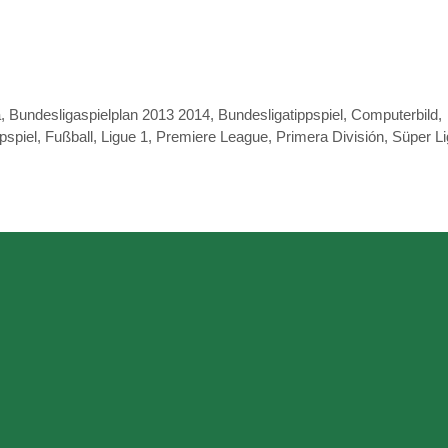
a
,
Bundesligaspielplan 2013 2014
,
Bundesligatippspiel
,
Computerbild
,
pspiel
,
Fußball
,
Ligue 1
,
Premiere League
,
Primera División
,
Süper Li