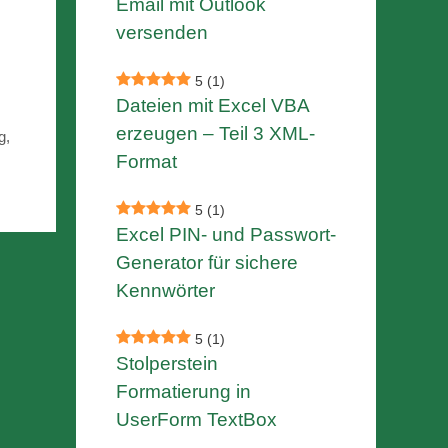
Email mit Outlook
versenden
5
(1)
Dateien mit Excel VBA
erzeugen – Teil 3 XML-
g
,
Format
5
(1)
Excel PIN- und Passwort-
Generator für sichere
Kennwörter
5
(1)
Stolperstein
Formatierung in
UserForm TextBox