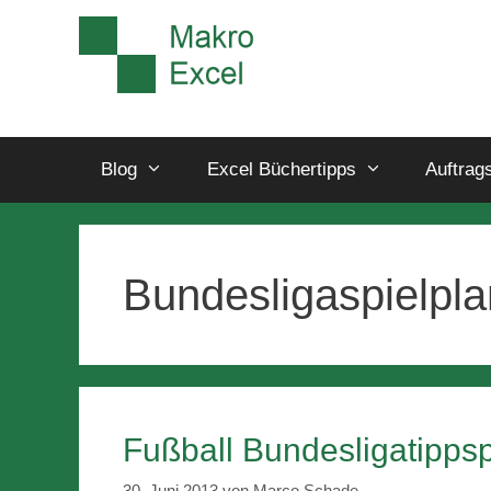
Blog
Excel Büchertipps
Auftrag
Bundesligaspielpl
Fußball Bundesligatippsp
30. Juni 2013
von
Marco Schade