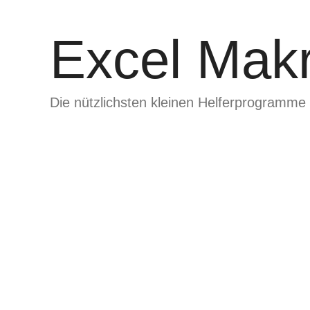
Zum
Inhalt
Excel Makr
springen
Die nützlichsten kleinen Helferprogramme 