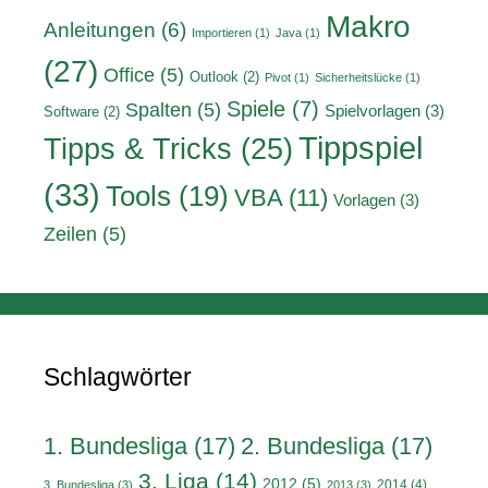
Makro
Anleitungen
(6)
Importieren
(1)
Java
(1)
(27)
Office
(5)
Outlook
(2)
Pivot
(1)
Sicherheitslücke
(1)
Spiele
(7)
Spalten
(5)
Spielvorlagen
(3)
Software
(2)
Tippspiel
Tipps & Tricks
(25)
(33)
Tools
(19)
VBA
(11)
Vorlagen
(3)
Zeilen
(5)
Schlagwörter
1. Bundesliga
(17)
2. Bundesliga
(17)
3. Liga
(14)
2012
(5)
2014
(4)
3. Bundesliga
(3)
2013
(3)