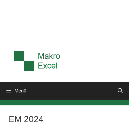
Menü
EM 2024