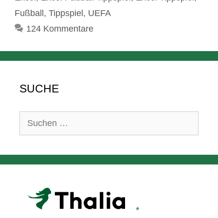
Fußball
,
Tippspiel
,
UEFA
124 Kommentare
SUCHE
Suchen
nach: