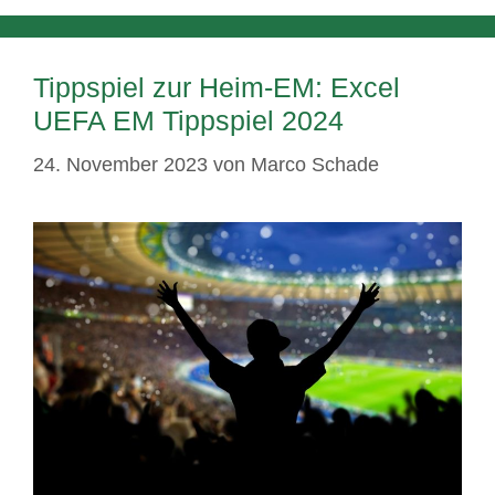
Tippspiel zur Heim-EM: Excel
UEFA EM Tippspiel 2024
24. November 2023
von
Marco Schade