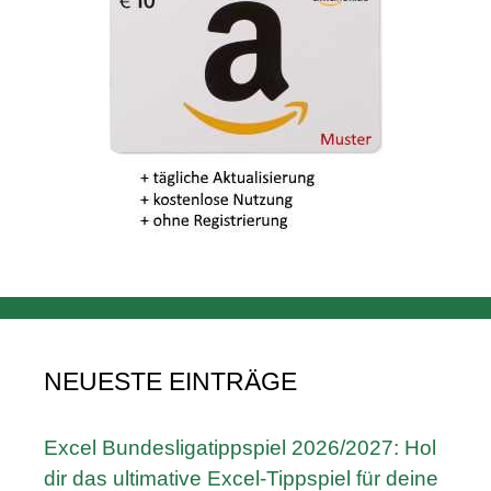
NEUESTE EINTRÄGE
Excel Bundesligatippspiel 2026/2027: Hol
dir das ultimative Excel-Tippspiel für deine