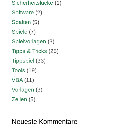
Sicherheitslücke
(1)
Software
(2)
Spalten
(5)
Spiele
(7)
Spielvorlagen
(3)
Tipps & Tricks
(25)
Tippspiel
(33)
Tools
(19)
VBA
(11)
Vorlagen
(3)
Zeilen
(5)
Neueste Kommentare