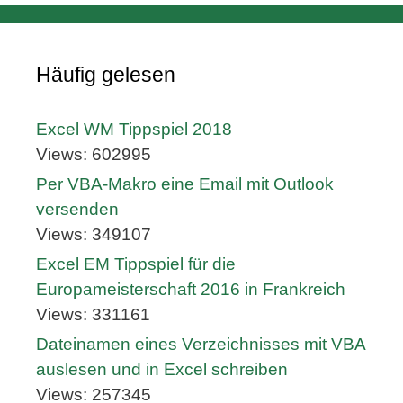
Häufig gelesen
Excel WM Tippspiel 2018
Views: 602995
Per VBA-Makro eine Email mit Outlook
versenden
Views: 349107
Excel EM Tippspiel für die
Europameisterschaft 2016 in Frankreich
Views: 331161
Dateinamen eines Verzeichnisses mit VBA
auslesen und in Excel schreiben
Views: 257345