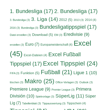
1. Bundesliga
(17)
2. Bundesliga
(17)
3. Liga
(14)
2012
(5)
2014
(4)
3. Bundesliga
(3)
2013
(3)
Bundesligatippspiel
(17)
2016
(3)
Bundesliga
(3)
Eredivisie
(9)
Download
(5)
Datei erstellen
(3)
EM
(3)
Excel
Euro
(7)
Europameisterschaft
(4)
erstellen
(3)
(45)
Excel Fußball
Excel-Dateien
(4)
Excel Tippspiel
(24)
Tippspiel
(17)
Fußball
(21)
Ligue 1
(10)
Funktion
(5)
FIFA
(3)
Makro
(25)
löschen
(3)
Office-Vorlagen
(3)
Outlook
(3)
Primera
Premiere League
(9)
Premier League
(3)
División
(10)
SüperLig
(11)
Süper
Spielvorlage
(3)
Lig
(7)
Tippschein
(4)
Tabellenblatt
(3)
Tippauswertung
(3)