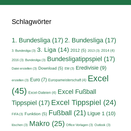
Schlagwörter
1. Bundesliga
(17)
2. Bundesliga
(17)
3. Liga
(14)
2012
(5)
2014
(4)
3. Bundesliga
(3)
2013
(3)
Bundesligatippspiel
(17)
2016
(3)
Bundesliga
(3)
Eredivisie
(9)
Download
(5)
Datei erstellen
(3)
EM
(3)
Excel
Euro
(7)
Europameisterschaft
(4)
erstellen
(3)
(45)
Excel Fußball
Excel-Dateien
(4)
Excel Tippspiel
(24)
Tippspiel
(17)
Fußball
(21)
Ligue 1
(10)
Funktion
(5)
FIFA
(3)
Makro
(25)
löschen
(3)
Office-Vorlagen
(3)
Outlook
(3)