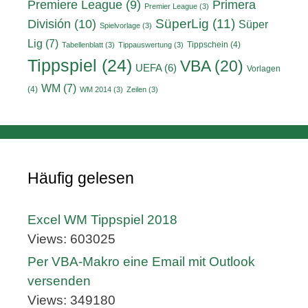
Primera
Premiere League
(9)
Premier League
(3)
División
(10)
SüperLig
(11)
Süper
Spielvorlage
(3)
Lig
(7)
Tippschein
(4)
Tabellenblatt
(3)
Tippauswertung
(3)
Tippspiel
(24)
VBA
(20)
UEFA
(6)
Vorlagen
WM
(7)
(4)
WM 2014
(3)
Zeilen
(3)
Häufig gelesen
Excel WM Tippspiel 2018
Views: 603025
Per VBA-Makro eine Email mit Outlook
versenden
Views: 349180