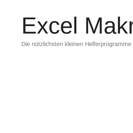
Zum
Inhalt
Excel Makr
springen
Die nützlichsten kleinen Helferprogramme 