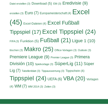
Eredivisie
(9)
Download
(5)
Datei erstellen
(3)
EM
(3)
Excel
Euro
(7)
Europameisterschaft
(4)
erstellen
(3)
(45)
Excel Fußball
Excel-Dateien
(4)
Excel Tippspiel
(24)
Tippspiel
(17)
Fußball
(21)
Ligue 1
(10)
Funktion
(5)
FIFA
(3)
Makro
(25)
löschen
(3)
Office-Vorlagen
(3)
Outlook
(3)
Primera
Premiere League
(9)
Premier League
(3)
División
(10)
SüperLig
(11)
Süper
Spielvorlage
(3)
Lig
(7)
Tippschein
(4)
Tabellenblatt
(3)
Tippauswertung
(3)
Tippspiel
(24)
VBA
(20)
UEFA
(6)
Vorlagen
WM
(7)
(4)
WM 2014
(3)
Zeilen
(3)